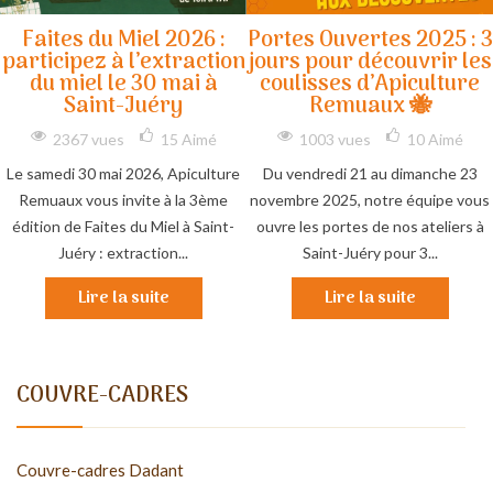
Faites du Miel 2026 :
Portes Ouvertes 2025 : 3
participez à l’extraction
jours pour découvrir les
du miel le 30 mai à
coulisses d’Apiculture
Saint-Juéry
Remuaux 🐝
2367 vues
15
Aimé
1003 vues
10
Aimé
Le samedi 30 mai 2026, Apiculture
Du vendredi 21 au dimanche 23
Remuaux vous invite à la 3ème
novembre 2025, notre équipe vous
édition de Faites du Miel à Saint-
ouvre les portes de nos ateliers à
Juéry : extraction...
Saint-Juéry pour 3...
Lire la suite
Lire la suite
COUVRE-CADRES
Couvre-cadres Dadant