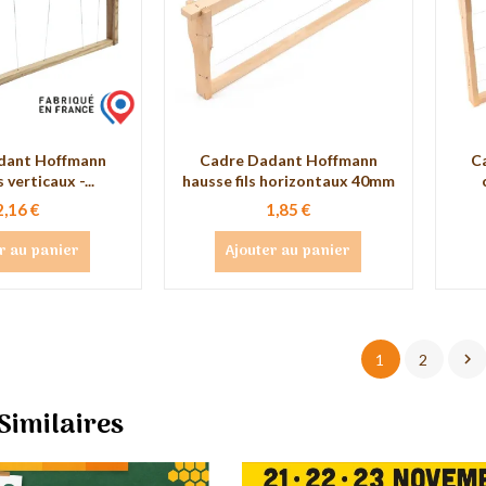
dant Hoffmann
Cadre Dadant Hoffmann
C
s verticaux -...
hausse fils horizontaux 40mm
2,16 €
1,85 €
r au panier
Ajouter au panier

1
2
 Similaires