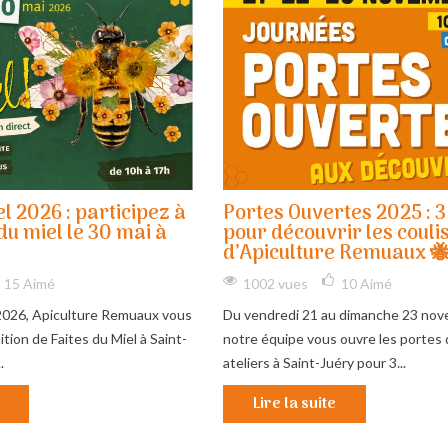
el 2026 : participez à
Portes Ouvertes 2025 : 3
du miel le 30 mai à
pour découvrir les couli
d’Apiculture Remuaux 
15
Aimé
1002 vues
10
Aimé
2026, Apiculture Remuaux vous
Du vendredi 21 au dimanche 23 nov
ition de Faites du Miel à Saint-
notre équipe vous ouvre les portes 
.
ateliers à Saint-Juéry pour 3...
Lire la suite