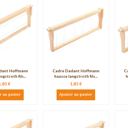
dant Hoffmann
Cadre Dadant Hoffmann
C
ngstroth fils...
hausse langstroth fils...
h
1,85 €
1,85 €
r au panier
Ajouter au panier