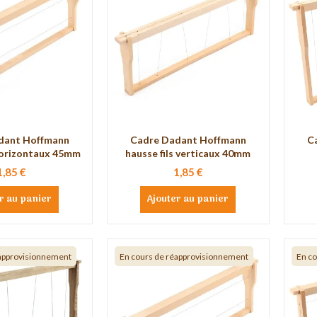
dant Hoffmann
Cadre Dadant Hoffmann
C
 horizontaux 45mm
hausse fils verticaux 40mm
1,85 €
1,85 €
r au panier
Ajouter au panier
éapprovisionnement
En cours de réapprovisionnement
En c