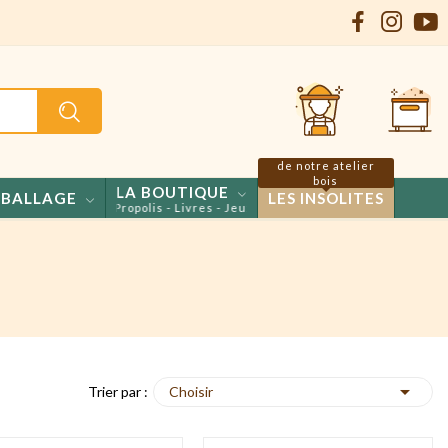
de notre atelier
bois
LA BOUTIQUE
BALLAGE
LES INSOLITES
- Confiseries - Propolis - Livres - Jeux

Choisir
Trier par :