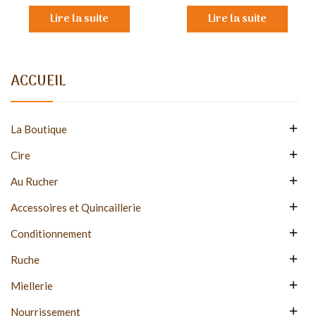
Lire la suite
Lire la suite
ACCUEIL

La Boutique

Cire

Au Rucher

Accessoires et Quincaillerie

Conditionnement

Ruche

Miellerie

Nourrissement