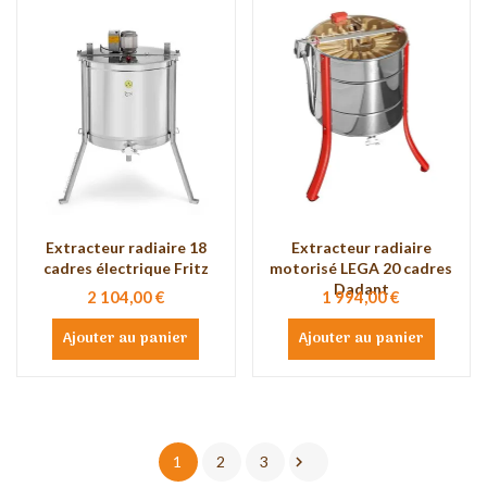
Extracteur radiaire 18
Extracteur radiaire
cadres électrique Fritz
motorisé LEGA 20 cadres
Dadant
2 104,00 €
1 994,00 €
Ajouter au panier
Ajouter au panier

1
2
3