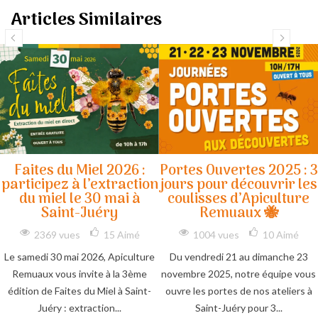
Articles Similaires
Faites du Miel 2026 :
Portes Ouvertes 2025 : 3
participez à l’extraction
jours pour découvrir les
du miel le 30 mai à
coulisses d’Apiculture
Saint-Juéry
Remuaux 🐝
2369 vues
15
Aimé
1004 vues
10
Aimé
Le samedi 30 mai 2026, Apiculture
Du vendredi 21 au dimanche 23
Remuaux vous invite à la 3ème
novembre 2025, notre équipe vous
édition de Faites du Miel à Saint-
ouvre les portes de nos ateliers à
Juéry : extraction...
Saint-Juéry pour 3...