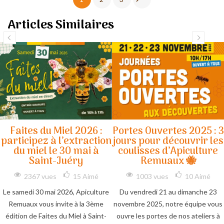
Articles Similaires
Faites du Miel 2026 :
Portes Ouvertes 2025 : 3
participez à l’extraction
jours pour découvrir les
du miel le 30 mai à
coulisses d’Apiculture
Saint-Juéry
Remuaux 🐝
2367 vues
15
Aimé
1003 vues
10
Aimé
Le samedi 30 mai 2026, Apiculture
Du vendredi 21 au dimanche 23
Remuaux vous invite à la 3ème
novembre 2025, notre équipe vous
édition de Faites du Miel à Saint-
ouvre les portes de nos ateliers à