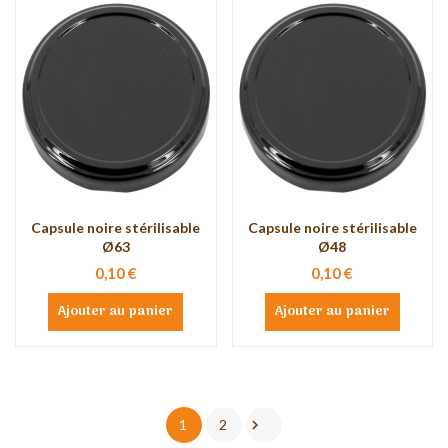
Capsule noire stérilisable
Capsule noire stérilisable
Ø63
Ø48
0,10 €
0,10 €
Ajouter au panier
Ajouter au panier

1
2