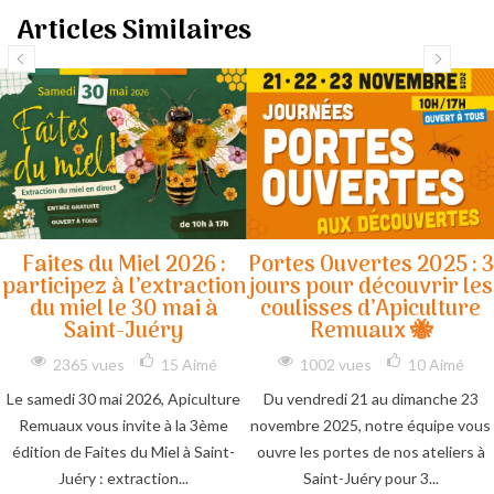
Articles Similaires
Faites du Miel 2026 :
Portes Ouvertes 2025 : 3
participez à l’extraction
jours pour découvrir les
du miel le 30 mai à
coulisses d’Apiculture
Saint-Juéry
Remuaux 🐝
2365 vues
15
Aimé
1002 vues
10
Aimé
Le samedi 30 mai 2026, Apiculture
Du vendredi 21 au dimanche 23
Remuaux vous invite à la 3ème
novembre 2025, notre équipe vous
édition de Faites du Miel à Saint-
ouvre les portes de nos ateliers à
Juéry : extraction...
Saint-Juéry pour 3...