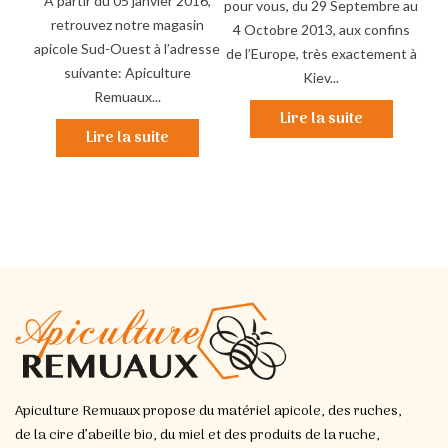
A partir du 05 janvier 2016,
pour vous, du 29 Septembre au
bru
r vos
retrouvez notre magasin
4 Octobre 2013, aux confins
o
en...
apicole Sud-Ouest à l’adresse
de l’Europe, très exactement à
t
suivante: Apiculture
Kiev...
Remuaux...
Lire la suite
Lire la suite
Apiculture Remuaux propose du matériel apicole, des ruches,
de la cire d’abeille bio, du miel et des produits de la ruche,