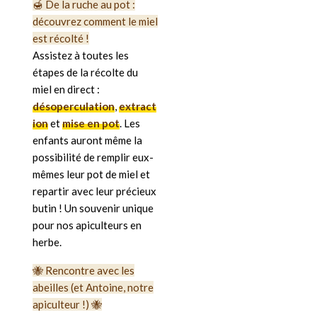
🍯 De la ruche au pot :
découvrez comment le miel
est récolté !
Assistez à toutes les
étapes de la récolte du
miel en direct :
désoperculation
,
extract
ion
et
mise en pot
. Les
enfants auront même la
possibilité de remplir eux-
mêmes leur pot de miel et
repartir avec leur précieux
butin ! Un souvenir unique
pour nos apiculteurs en
herbe.
🐝 Rencontre avec les
abeilles (et Antoine, notre
apiculteur !) 🐝