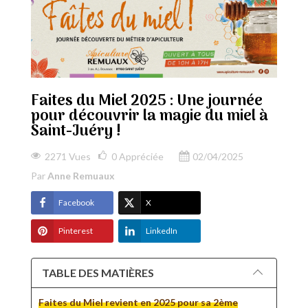
Faites du Miel 2025 : Une journée
pour découvrir la magie du miel à
Saint-Juéry !
2271 Vues
0
Appréciée
02/04/2025
Par
Anne Remuaux
Facebook
X
Pinterest
LinkedIn
TABLE DES MATIÈRES
Faites du Miel revient en 2025 pour sa 2ème