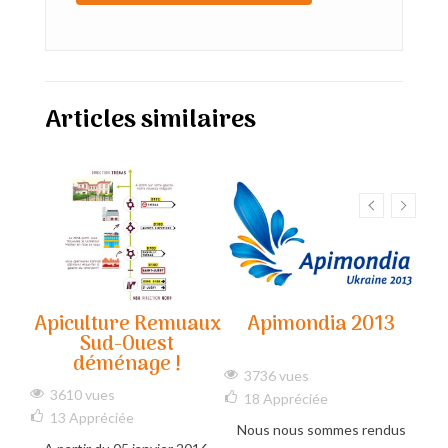
Articles similaires
 de
Apiculture Remuaux
Apimondia 2013
Sud-Ouest
déménage !
ciée
3736 vues
5
3610 vues
18
Appréciée
1
lus
13
Appréciée
Nous nous sommes rendus
Nous
e