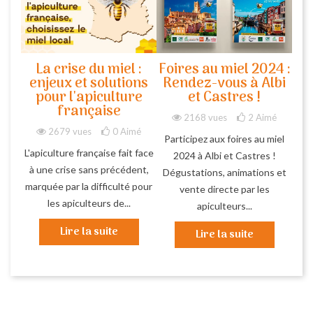
La crise du miel :
Foires au miel 2024 :
enjeux et solutions
Rendez-vous à Albi
pour l'apiculture
et Castres !
française
2168 vues
2
Aimé
2679 vues
0
Aimé
Participez aux foires au miel
L'apiculture française fait face
2024 à Albi et Castres !
à une crise sans précédent,
Dégustations, animations et
marquée par la difficulté pour
vente directe par les
les apiculteurs de...
apiculteurs...
Lire la suite
Lire la suite