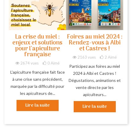
La crise du miel :
Foires au miel 2024 :
enjeux et solutions
Rendez-vous à Albi
pour l'apiculture
et Castres !
française
2163 vues
2
Aimé
2674 vues
0
Aimé
Participez aux foires au miel
L'apiculture française fait face
2024 à Albi et Castres !
à une crise sans précédent,
Dégustations, animations et
marquée par la difficulté pour
vente directe par les
les apiculteurs de...
apiculteurs...
Lire la suite
Lire la suite