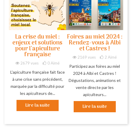
La crise du miel :
Foires au miel 2024 :
enjeux et solutions
Rendez-vous à Albi
pour l'apiculture
et Castres !
française
2169 vues
2
Aimé
2679 vues
0
Aimé
Participez aux foires au miel
L'apiculture française fait face
2024 à Albi et Castres !
à une crise sans précédent,
Dégustations, animations et
marquée par la difficulté pour
vente directe par les
les apiculteurs de...
apiculteurs...
Lire la suite
Lire la suite