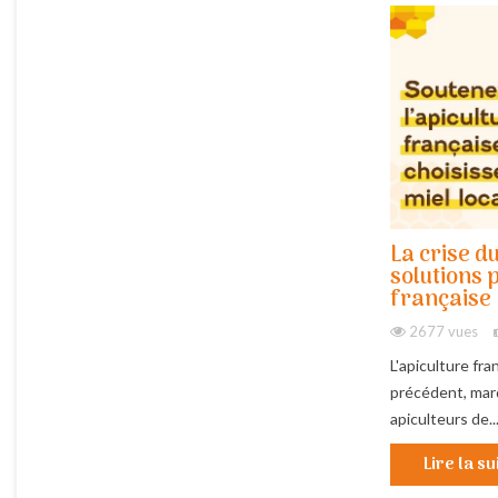
La crise du
solutions 
française
2677 vues
L'apiculture fra
précédent, marq
apiculteurs de..
Lire la su