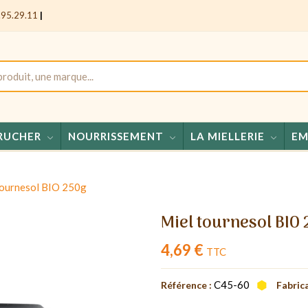
.95.29.11
|
RUCHER
NOURRISSEMENT
LA MIELLERIE
EM
Miels - Confise
tournesol BIO 250g
Miel tournesol BIO
4,69 €
TTC
C45-60
Référence :
Fabrica