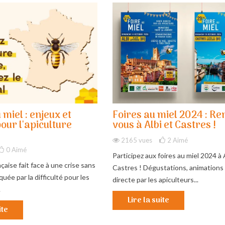
 miel : enjeux et
Foires au miel 2024 : R
pour l'apiculture
vous à Albi et Castres !
2165 vues
2
Aimé
0
Aimé
Participez aux foires au miel 2024 à 
nçaise fait face à une crise sans
Castres ! Dégustations, animations
uée par la difficulté pour les
directe par les apiculteurs...
.
Lire la suite
ite