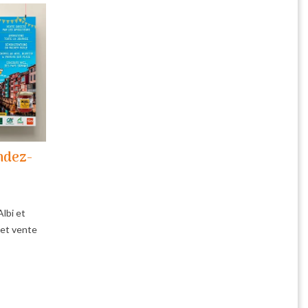
endez-
Albi et
 et vente