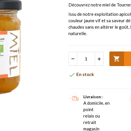
Découvrez notre miel de Tourneso
Issu de notre exploitation apicol
couleur jaune vif et sa saveur 
chaudes sans en altérer le goût, 
naturelle.


En stock
Livraison
A domicile, en
point
relais ou
retrait
magasin