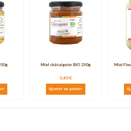
250g
Miel châtaignier BIO 250g
Miel Fle
5,40 €
ier
Ajouter au panier
Aj