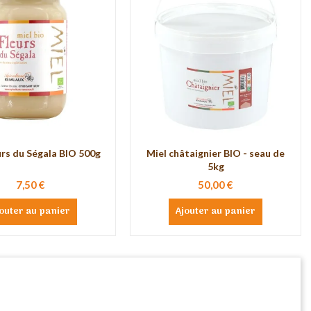
urs du Ségala BIO 500g
Miel châtaignier BIO - seau de
5kg
7,50 €
50,00 €
outer au panier
Ajouter au panier