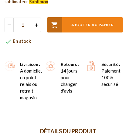
sublimateur
Sublimox
.

AJOUTER AU PANIER

En stock
Livraison
Retours
Sécurité
A domicile,
14 jours
Paiement
en point
pour
100%
relais ou
changer
sécurisé
retrait
d'avis
magasin
DÉTAILS DU PRODUIT