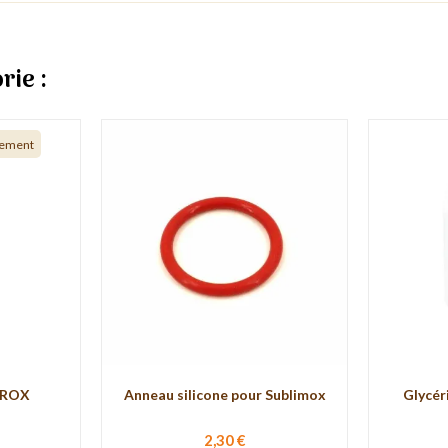
rie :
nement
RROX
Anneau silicone pour Sublimox
Glycéri
2,30 €