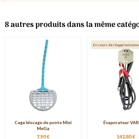
8 autres produits dans la même catégo
En cours de réapprovision
Cage blocage de ponte Mini
Évaporateur VA
MeGa
7,90 €
142,80 €