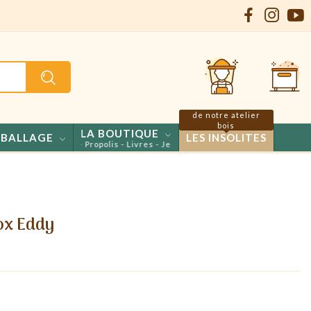
de notre atelier
bois
LA BOUTIQUE
BALLAGE
LES INSOLITES
 - Confiseries - Propolis - Livres - Jeux
ox Eddy