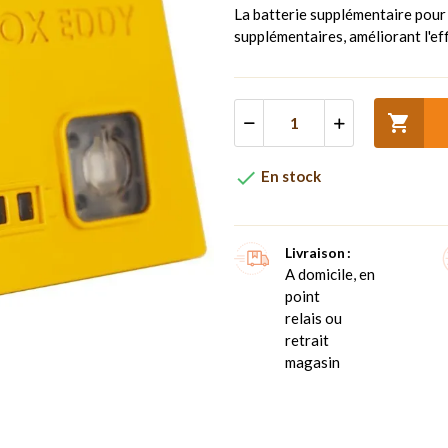
La batterie supplémentaire pou
supplémentaires, améliorant l'eff


En stock
Livraison
A domicile, en
point
relais ou
retrait
magasin