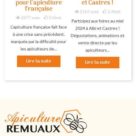
pour l'apiculture
et Castres !
française
2165 vues
2
Aimé
2677 vues
0
Aimé
Participez aux foires au miel
L'apiculture française fait face
2024 à Albi et Castres !
à une crise sans précédent,
Dégustations, animations et
marquée par la difficulté pour
vente directe par les
les apiculteurs de...
apiculteurs...
Lire la suite
Lire la suite