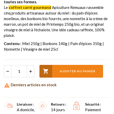
toutes ses formes.
Le
coffret carré gourmand
Apiculture Remuaux rassemble
cinq produits artisanaux autour du miel : du pain d’épices
moelleux, des bonbons bio fourrés, une nonnette à la crème de
marron, un pot de miel de Printemps 250g bio, et un original
vinaigre de miel à l’échalote. Une idée cadeau raffinée, 100%
plaisir.
Contenu :
Miel 250g | Bonbons 140g | Pain d’épices 350g |
Nonnette | Vinaigre de miel 25cl

AJOUTER AU PANIER

Derniers articles en stock
Livraison
Retours
Sécurité
A domicile,
14 jours
Paiement