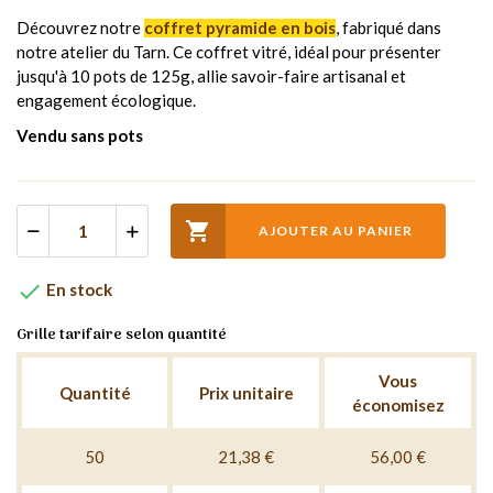
Découvrez notre
coffret pyramide en bois
, fabriqué dans
notre atelier du Tarn. Ce coffret vitré, idéal pour présenter
jusqu'à 10 pots de 125g, allie savoir-faire artisanal et
engagement écologique.
Vendu sans pots

AJOUTER AU PANIER

En stock
Grille tarifaire selon quantité
Vous
Quantité
Prix unitaire
économisez
50
21,38 €
56,00 €