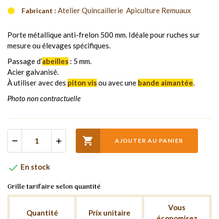
Atelier Quincaillerie  Apiculture Remuaux
Fabricant :
Porte métallique anti-frelon 500 mm. Idéale pour ruches sur
mesure ou élevages spécifiques.
Passage d’
abeilles
: 5 mm.
Acier galvanisé.
À utiliser avec des
piton vis
ou avec une
bande aimantée
.
Photo non contractuelle

AJOUTER AU PANIER

En stock
Grille tarifaire selon quantité
Vous
Quantité
Prix unitaire
économisez