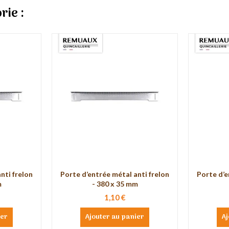
rie :
nti frelon
Porte d’entrée métal anti frelon
Porte d’e
m
- 380 x 35 mm
1,10 €
ier
Ajouter au panier
Aj