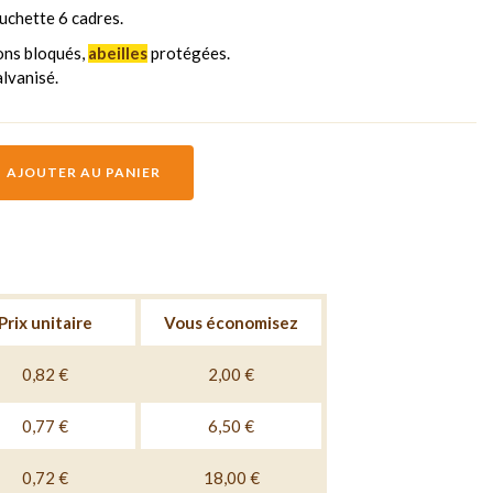
uchette 6 cadres.
ons bloqués,
abeilles
protégées.
alvanisé.
AJOUTER AU PANIER
Prix unitaire
Vous économisez
0,82 €
2,00 €
0,77 €
6,50 €
0,72 €
18,00 €