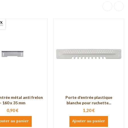
ntrée métal anti frelon
Porte d’entrée plastique
- 160 x 35 mm
blanche pour ruchette...
0,90 €
1,20 €
outer au panier
Ajouter au panier