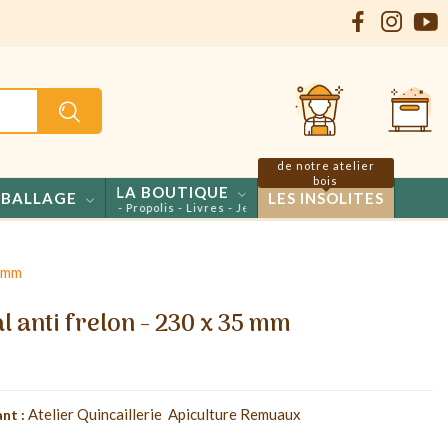
de notre atelier
bois
LA BOUTIQUE
BALLAGE
LES INSOLITES
ls - Confiseries - Propolis - Livres - Jeux
5 mm
l anti frelon - 230 x 35 mm
Atelier Quincaillerie  Apiculture Remuaux
nt :