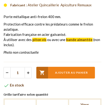
Atelier Quincaillerie  Apiculture Remuaux
Fabricant :
Porte métallique anti-frelon 400 mm.
Protection efficace contre les prédateurs comme le frelon
asiatique.
Fabrication française en acier galvanisé.
À utiliser avec des
piton vis
ou avec une
bande aimantée
(non
inclus).
Photo non contractuelle

AJOUTER AU PANIER

En stock
Grille tarifaire selon quantité
Vous