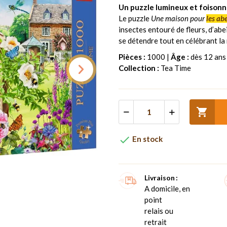
Un puzzle lumineux et foisonna
Le puzzle
Une maison pour
les abe
insectes entouré de fleurs, d’abei
se détendre tout en célébrant la 
Pièces :
1000 |
Âge :
dès 12 ans
Collection :
Tea Time


En stock
Livraison
A domicile, en
point
relais ou
retrait