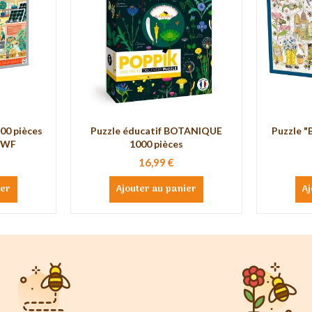
100 pièces
Puzzle éducatif BOTANIQUE
Puzzle "B
WWF
1000 pièces
16,99 €
ier
Ajouter au panier
Aj