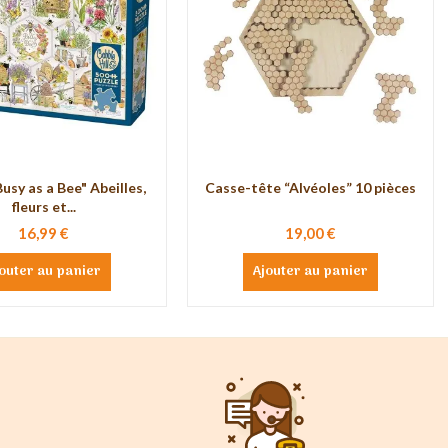
usy as a Bee" Abeilles,
Casse-tête “Alvéoles” 10 pièces
fleurs et...
16,99 €
19,00 €
outer au panier
Ajouter au panier