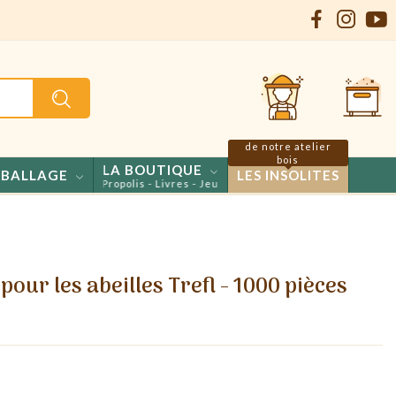
de notre atelier
bois
LA BOUTIQUE
BALLAGE
LES INSOLITES
- Confiseries - Propolis - Livres - Jeux
our les abeilles Trefl - 1000 pièces