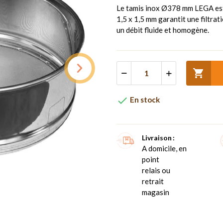
Le tamis inox Ø378 mm LEGA est
1,5 x 1,5 mm garantit une filtrat
un débit fluide et homogène.


En stock
Livraison
A domicile, en
point
relais ou
retrait
magasin