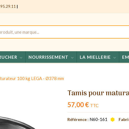
.95.29.11
|
RUCHER
NOURRISSEMENT
LA MIELLERIE
EM
Miels
aturateur 100 kg LEGA - Ø378 mm
Tamis pour matura
57,00 €
TTC
N60-161
Référence :
Fabri