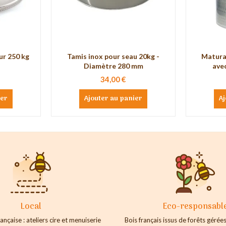
ur 250 kg
Tamis inox pour seau 20kg -
Matura
Diamètre 280 mm
ave
34,00 €
ier
Ajouter au panier
Aj
Local
Eco-responsabl
ançaise : ateliers cire et menuiserie
Bois français issus de forêts géré