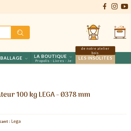
de notre atelier
bois
LA BOUTIQUE
BALLAGE
LES INSOLITES
 - Confiseries - Propolis - Livres - Jeux
teur 100 kg LEGA - Ø378 mm
Lega
cant :