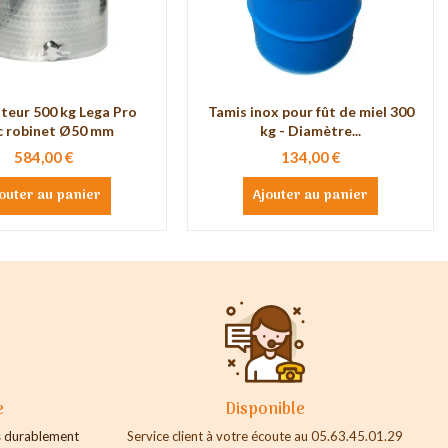
teur 500 kg Lega Pro
Tamis inox pour fût de miel 300
c robinet Ø50 mm
kg - Diamètre...
584,00 €
134,00 €
outer au panier
Ajouter au panier
e
Disponible
es durablement
Service client à votre écoute au 05.63.45.01.29