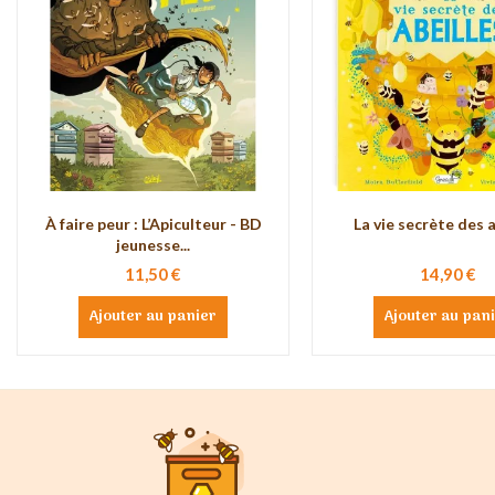
À faire peur : L’Apiculteur - BD
La vie secrète des a
jeunesse...
11,50 €
14,90 €
Ajouter au panier
Ajouter au pan