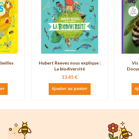
beilles
Hubert Reeves nous explique :
Vis
La biodiversité
Docum
13,45 €
ier
Ajouter au panier
Aj