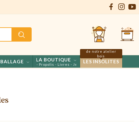
de notre atelier
bois
LA BOUTIQUE
BALLAGE
LES INSOLITES
s - Confiseries - Propolis - Livres - Jeux
les