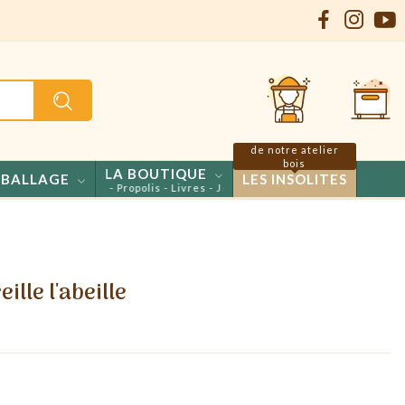
de notre atelier
bois
LA BOUTIQUE
BALLAGE
LES INSOLITES
ls - Confiseries - Propolis - Livres - Jeux
ille l'abeille