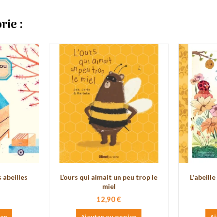
rie :
 abeilles
L’ours qui aimait un peu trop le
L'abeille
miel
12,90 €