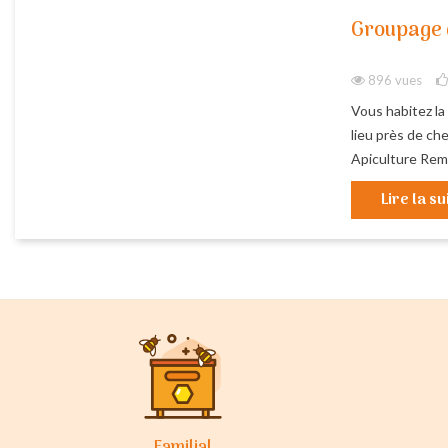
Groupage 
896 vues
Vous habitez la
lieu près de ch
Apiculture Remu
Lire la su
Familial