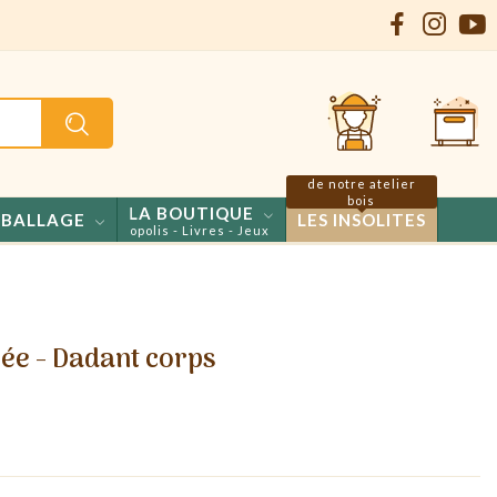
de notre atelier
bois
LA BOUTIQUE
BALLAGE
LES INSOLITES
Confiseries - Propolis - Livres - Jeux
rée - Dadant corps