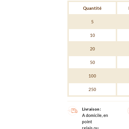
Quantité
5
10
20
50
100
250
Livraison
A domicile, en
point
relais ou