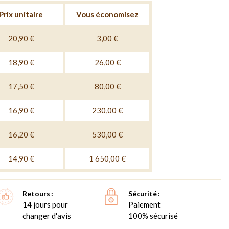
Prix unitaire
Vous économisez
20,90 €
3,00 €
18,90 €
26,00 €
17,50 €
80,00 €
16,90 €
230,00 €
16,20 €
530,00 €
14,90 €
1 650,00 €
Retours
Sécurité
14 jours pour
Paiement
changer d'avis
100% sécurisé