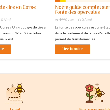
de cire en Corse
Notre guide complet sur
fonte des opercules
0
Aimé
4990 vues
0
Aimé
 Corse ? Un groupage de cire a
La fonte des opercules est une étap
ez vous du 16 au 27 octobre.
dans le traitement de la cire d'abeille
aux est...
permet de transformer les...
ite
Lire la suite
Local
Eco-responsabl