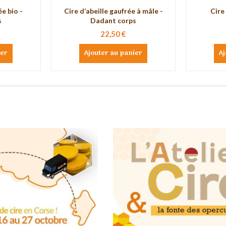
ée bio -
Cire d’abeille gaufrée à mâle -
Cire 
s
Dadant corps
22,50 €
ier
Ajouter au panier
Aj