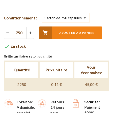
Conditionnement :

AJOUTER AU PANIER

En stock
Grille tarifaire selon quantité
Vous
Quantité
Prix unitaire
économisez
2250
0,11 €
45,00 €
Livraison
Retours
Sécurité
A domicile,
14 jours
Paiement
en point
pour
100%