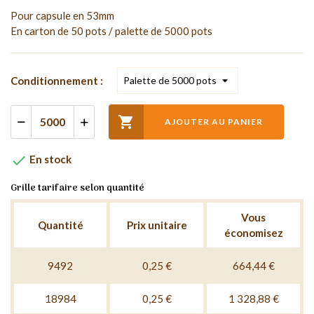
Pour capsule en 53mm
En carton de 50 pots / palette de 5000 pots
Conditionnement :

AJOUTER AU PANIER

En stock
Grille tarifaire selon quantité
Vous
Quantité
Prix unitaire
économisez
9492
0,25 €
664,44 €
18984
0,25 €
1 328,88 €