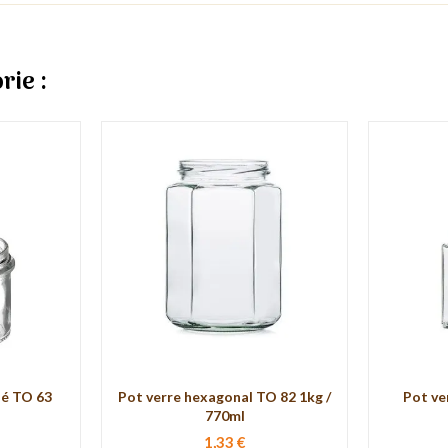
rie :
ué TO 63
Pot verre hexagonal TO 82 1kg /
Pot ve
770ml
1,33 €