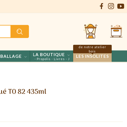
de notre atelier
bois
LA BOUTIQUE
BALLAGE
LES INSOLITES
els - Confiseries - Propolis - Livres - Jeux
gué TO 82 435ml