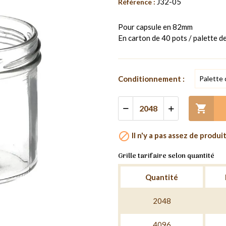
J32-05
Référence :
Pour capsule en 82mm
En carton de 40 pots / palette 
Conditionnement :


Il n'y a pas assez de produi
Grille tarifaire selon quantité
Quantité
2048
4096