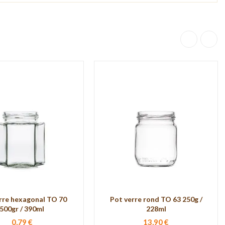
rre hexagonal TO 70
Pot verre rond TO 63 250g /
500gr / 390ml
228ml
0,79 €
13,90 €