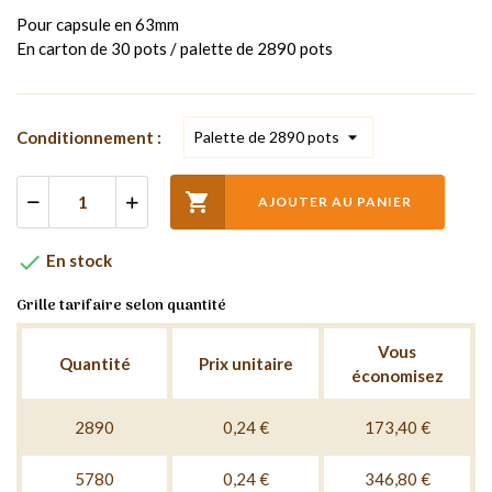
Pour capsule en 63mm
En carton de 30 pots / palette de 2890 pots
Conditionnement :

AJOUTER AU PANIER

En stock
Grille tarifaire selon quantité
Vous
Quantité
Prix unitaire
économisez
2890
0,24 €
173,40 €
5780
0,24 €
346,80 €