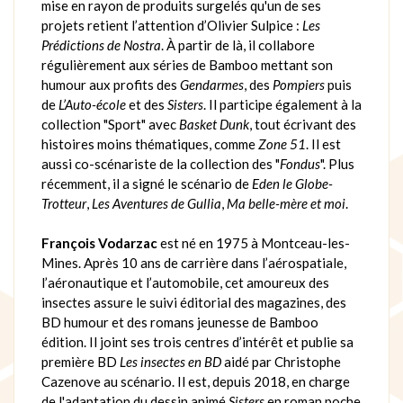
mise en rayon de produits surgelés qu'un de ses
projets retient l’attention d’Olivier Sulpice :
Les
Prédictions de Nostra
. À partir de là, il collabore
régulièrement aux séries de Bamboo mettant son
humour aux profits des
Gendarmes
, des
Pompiers
puis
de
L’Auto-école
et des
Sisters
. Il participe également à la
collection "Sport" avec
Basket Dunk
, tout écrivant des
histoires moins thématiques, comme
Zone 51
. Il est
aussi co-scénariste de la collection des "
Fondus
". Plus
récemment, il a signé le scénario de
Eden le Globe-
Trotteur
,
Les Aventures de Gullia
,
Ma belle-mère et moi
.
François Vodarzac
est né en 1975 à Montceau-les-
Mines. Après 10 ans de carrière dans l’aérospatiale,
l’aéronautique et l’automobile, cet amoureux des
insectes assure le suivi éditorial des magazines, des
BD humour et des romans jeunesse de Bamboo
édition. Il joint ses trois centres d’intérêt et publie sa
première BD
Les insectes en BD
aidé par Christophe
Cazenove au scénario. Il est, depuis 2018, en charge
de l'adaptation du dessin animé
Sisters
en roman poche