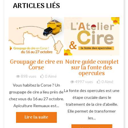
ARTICLES LIÉS
Groupage de cire en
Notre guide complet
Corse
sur la fonte des
opercules
898 vues
0
Aimé
4997 vues
0
Aimé
Vous habitez la Corse ? Un
La fonte des opercules est une
groupage de cire a lieu près de
étape cruciale dans le
chez vous du 16 au 27 octobre.
traitement de la cire d'abeille.
Apiculture Remuaux est...
Elle permet de transformer
Lire la suite
les...