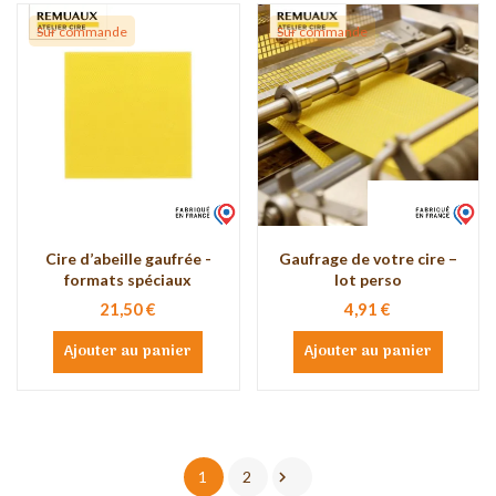
Sur commande
Sur commande
Cire d’abeille gaufrée -
Gaufrage de votre cire –
formats spéciaux
lot perso
21,50 €
4,91 €
Ajouter au panier
Ajouter au panier

1
2