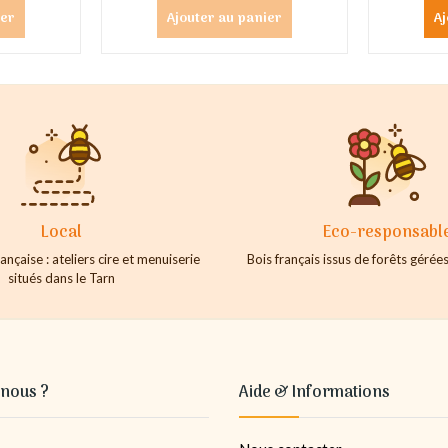
ier
Ajouter au panier
Aj
Local
Eco-responsabl
ançaise : ateliers cire et menuiserie
Bois français issus de forêts géré
situés dans le Tarn
nous ?
Aide & Informations