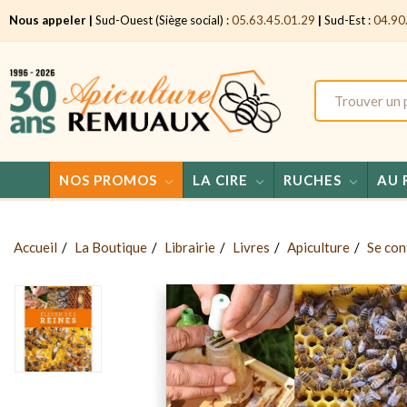
Nous appeler |
Sud-Ouest (Siège social) :
05.63.45.01.29
|
Sud-Est :
04.90
NOS PROMOS
LA CIRE
RUCHES
AU 
Accueil
La Boutique
Librairie
Livres
Apiculture
Se con