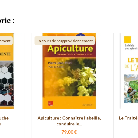
rie :
nement
En cours de réapprovisionnement
Ruche
Apiculture : Connaître l’abeille,
Le Traité
e
conduire le...
79,00 €