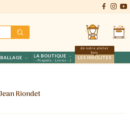
de notre atelier
bois
LA BOUTIQUE
BALLAGE
LES INSOLITES
s - Confiseries - Propolis - Livres - Jeux
 Jean Riondet