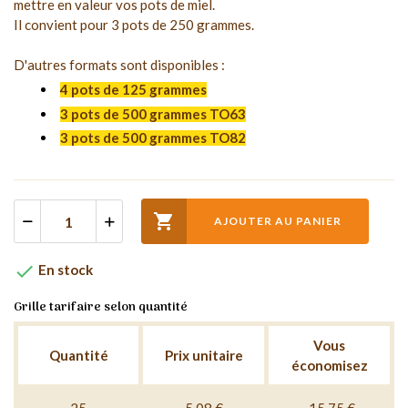
mettre en valeur vos pots de miel.
Il convient pour 3 pots de 250 grammes.
D'autres formats sont disponibles :
4 pots de 125 grammes
3 pots de 500 grammes TO63
3 pots de 500 grammes TO82

AJOUTER AU PANIER

En stock
Grille tarifaire selon quantité
Vous
Quantité
Prix unitaire
économisez