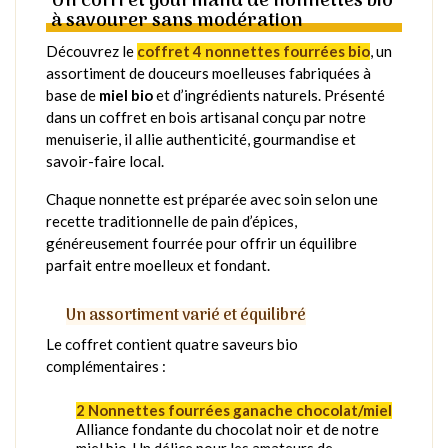
Un coffret gourmand de nonnettes bio
à savourer sans modération
Découvrez le
coffret 4 nonnettes fourrées bio
, un
assortiment de douceurs moelleuses fabriquées à
base de
miel bio
et d’ingrédients naturels. Présenté
dans un coffret en bois artisanal conçu par notre
menuiserie, il allie authenticité, gourmandise et
savoir-faire local.
Chaque nonnette est préparée avec soin selon une
recette traditionnelle de pain d’épices,
généreusement fourrée pour offrir un équilibre
parfait entre moelleux et fondant.
Un assortiment varié et équilibré
Le coffret contient quatre saveurs bio
complémentaires :
2 Nonnettes fourrées ganache chocolat/miel
Alliance fondante du chocolat noir et de notre
miel bio. Un délice pour les amateurs de