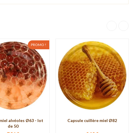
PROMO !
miel alvéoles Ø63 - lot
Capsule cuillère miel Ø82
de 50