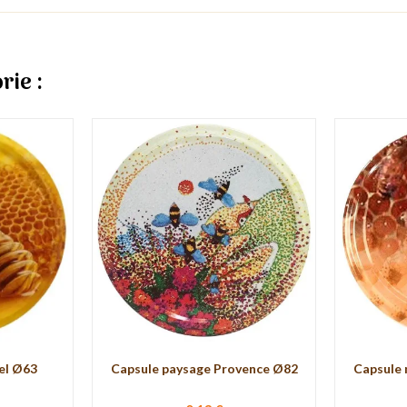
rie :
iel Ø63
Capsule paysage Provence Ø82
Capsule 