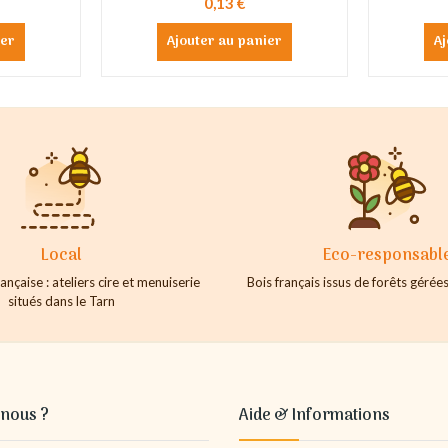
0,13 €
ier
Ajouter au panier
Aj
Local
Eco-responsabl
ançaise : ateliers cire et menuiserie
Bois français issus de forêts géré
situés dans le Tarn
nous ?
Aide & Informations