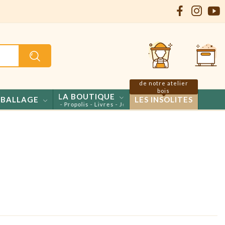
de notre atelier
bois
LA BOUTIQUE
BALLAGE
LES INSOLITES
s - Confiseries - Propolis - Livres - Jeux