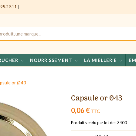
.95.29.11
|
RUCHER
NOURRISSEMENT
LA MIELLERIE
EM
Miel
psule or Ø43
Capsule or Ø43
0,06 €
TTC
Produit vendu par lot de : 3400