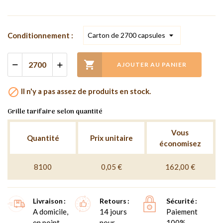
Conditionnement :

AJOUTER AU PANIER

Il n'y a pas assez de produits en stock.
Grille tarifaire selon quantité
Vous
Quantité
Prix unitaire
économisez
8100
0,05 €
162,00 €
Livraison
Retours
Sécurité
A domicile,
14 jours
Paiement
en point
pour
100%