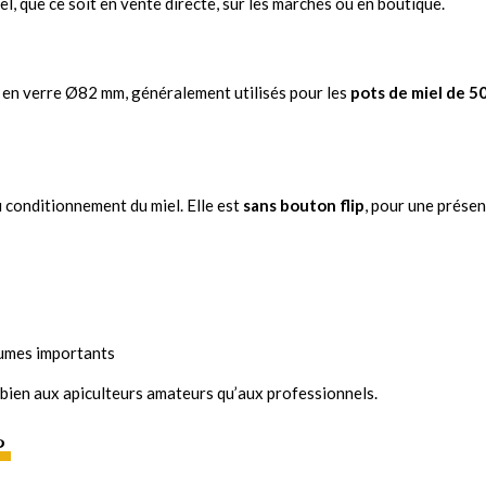
el, que ce soit en vente directe, sur les marchés ou en boutique.
 en verre Ø82 mm, généralement utilisés pour les
pots de miel de 50
 conditionnement du miel. Elle est
sans bouton flip
, pour une prése
umes importants
i bien aux apiculteurs amateurs qu’aux professionnels.
?