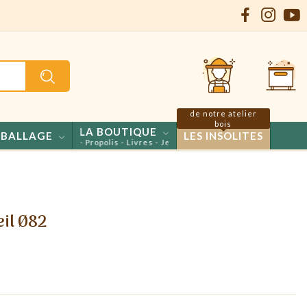
de notre atelier
bois
LA BOUTIQUE
BALLAGE
LES INSOLITES
s - Confiseries - Propolis - Livres - Jeux
eil Ø82