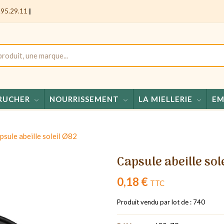
.95.29.11
|
RUCHER
NOURRISSEMENT
LA MIELLERIE
EM
Miel
psule abeille soleil Ø82
Capsule abeille sol
0,18 €
TTC
Produit vendu par lot de : 740