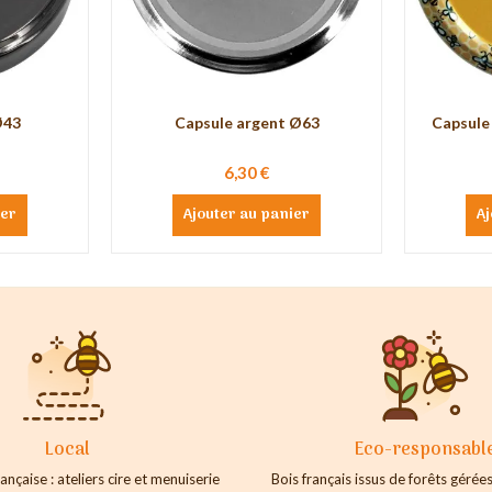
Ø43
Capsule argent Ø63
Capsule 
6,30 €
ier
Ajouter au panier
Aj
Local
Eco-responsabl
ançaise : ateliers cire et menuiserie
Bois français issus de forêts géré