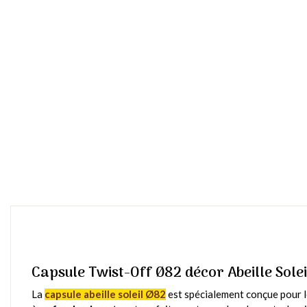
Capsule Twist-Off Ø82 décor Abeille Solei
La
capsule abeille soleil Ø82
est spécialement conçue pour l