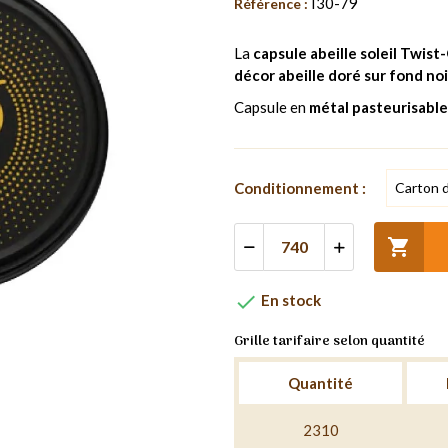
I30-79
Référence :
La
capsule abeille soleil Twis
décor abeille doré sur fond no
Capsule en
métal pasteurisable
Conditionnement :


En stock
Grille tarifaire selon quantité
Quantité
2310