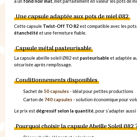
à un
fond noir mat
, met parfaitement en valeur les pots de mi
Une capsule adaptée aux pots de miel Ø82
Cette capsule
Twist-Off TO 82
est compatible avec les pots
étanchéité
et une fermeture fiable.
Capsule métal pasteurisable
La capsule abeille soleil Ø82 est
pasteurisable
et adaptée au
sécurisée après remplissage.
Conditionnements disponibles
Sachet de
50 capsules
- idéal pour petites productions
Carton de
740 capsules
- solution économique pour vol
Le prix est
dégressif selon la quantité
, pour s’adapter auss
Pourquoi choisir la capsule Abeille Soleil Ø82 