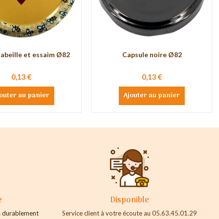
abeille et essaim Ø82
Capsule noire Ø82
0,13 €
0,13 €
outer au panier
Ajouter au panier
e
Disponible
es durablement
Service client à votre écoute au 05.63.45.01.29