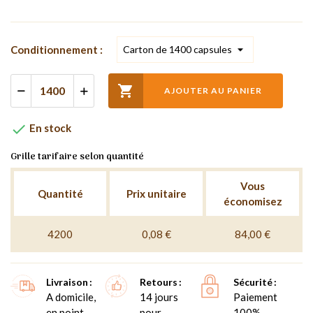
Conditionnement :

AJOUTER AU PANIER

En stock
Grille tarifaire selon quantité
Vous
Quantité
Prix unitaire
économisez
4200
0,08 €
84,00 €
Livraison
Retours
Sécurité
A domicile,
14 jours
Paiement
en point
pour
100%