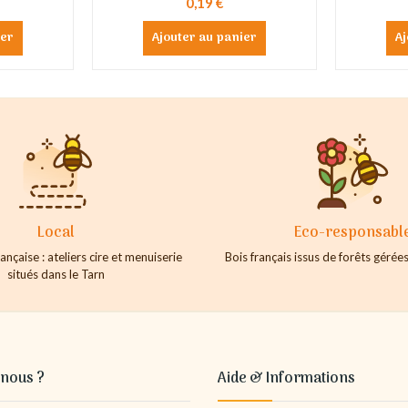
0,19 €
ier
Ajouter au panier
Aj
Local
Eco-responsabl
ançaise : ateliers cire et menuiserie
Bois français issus de forêts géré
situés dans le Tarn
nous ?
Aide & Informations