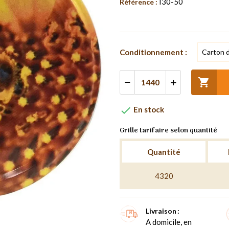
I30-50
Référence :
Conditionnement :


En stock
Grille tarifaire selon quantité
Quantité
4320
Livraison
A domicile, en