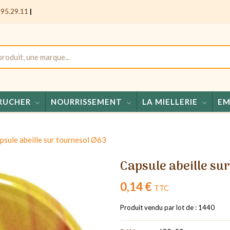
.95.29.11
|
RUCHER
NOURRISSEMENT
LA MIELLERIE
EM
Miels 
psule abeille sur tournesol Ø63
Capsule abeille su
0,14 €
TTC
Produit vendu par lot de : 1440