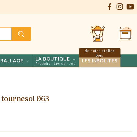
de notre atelier
bois
LA BOUTIQUE
BALLAGE
LES INSOLITES
- Confiseries - Propolis - Livres - Jeux
r tournesol Ø63