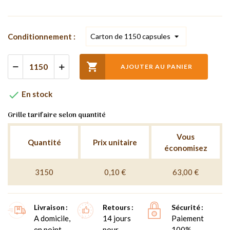
Conditionnement :

AJOUTER AU PANIER

En stock
Grille tarifaire selon quantité
Vous
Quantité
Prix unitaire
économisez
3150
0,10 €
63,00 €
Livraison
Retours
Sécurité
A domicile,
14 jours
Paiement
en point
pour
100%