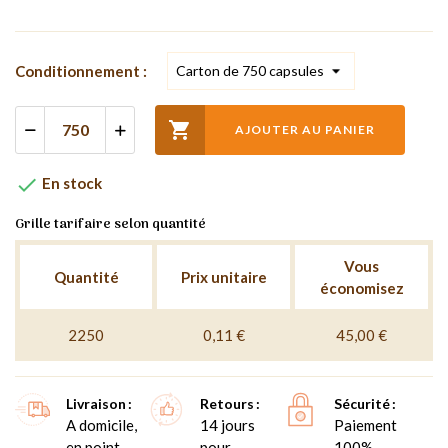
Conditionnement :

AJOUTER AU PANIER

En stock
Grille tarifaire selon quantité
Vous
Quantité
Prix unitaire
économisez
2250
0,11 €
45,00 €
Livraison
Retours
Sécurité
A domicile,
14 jours
Paiement
en point
pour
100%