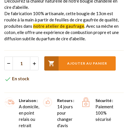
Découvrez la chaleur naturelle de notre bougie chandelle en
cire d'abeille.
De fabrication 100% artisanale, cette bougie de 13cm est
roulée à la main à partir de feuilles de cire gaufrée de qualité,
produites dans
notre atelier de gaufrage
. Avec sa mèche en
coton, elle offre une expérience de combustion propre et une
diffusion subtile du parfum de cire d'abeille.

AJOUTER AU PANIER

En stock
Livraison
Retours
Sécurité
A domicile,
14 jours
Paiement
en point
pour
100%
relais ou
changer
sécurisé
retrait
d'avis