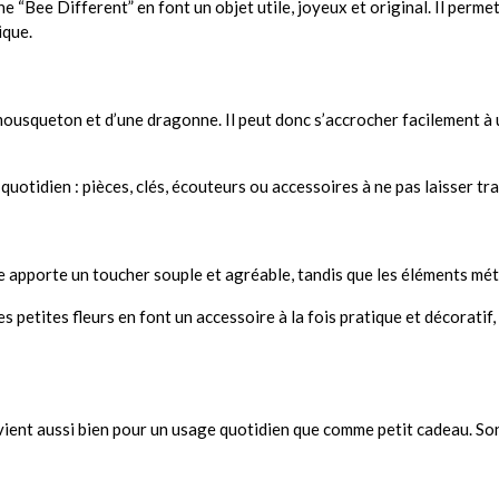
ne “Bee Different” en font un objet utile, joyeux et original. Il perm
ique.
usqueton et d’une dragonne. Il peut donc s’accrocher facilement à un
otidien : pièces, clés, écouteurs ou accessoires à ne pas laisser tra
ne apporte un toucher souple et agréable, tandis que les éléments mé
s petites fleurs en font un accessoire à la fois pratique et décoratif,
nt aussi bien pour un usage quotidien que comme petit cadeau. Son un