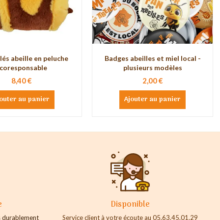
lés abeille en peluche
Badges abeilles et miel local -
coresponsable
plusieurs modèles
8,40 €
2,00 €
outer au panier
Ajouter au panier
e
Disponible
es durablement
Service client à votre écoute au 05.63.45.01.29