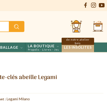
de notre atelier
bois
LA BOUTIQUE
BALLAGE
LES INSOLITES
- Confiseries - Propolis - Livres - Jeux
e-clés abeille Legami
Legami Milano
nt :