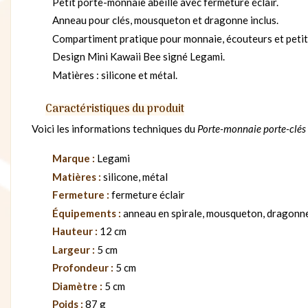
Petit porte-monnaie abeille avec fermeture éclair.
Anneau pour clés, mousqueton et dragonne inclus.
Compartiment pratique pour monnaie, écouteurs et petit
Design Mini Kawaii Bee signé Legami.
Matières : silicone et métal.
Caractéristiques du produit
Voici les informations techniques du
Porte-monnaie porte-clés
Marque :
Legami
Matières :
silicone, métal
Fermeture :
fermeture éclair
Équipements :
anneau en spirale, mousqueton, dragonn
Hauteur :
12 cm
Largeur :
5 cm
Profondeur :
5 cm
Diamètre :
5 cm
Poids :
87 g