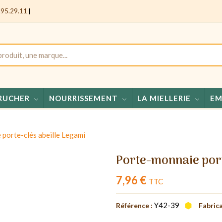
.95.29.11
|
RUCHER
NOURRISSEMENT
LA MIELLERIE
EM
Miels 
porte-clés abeille Legami
Porte-monnaie port
7,96 €
TTC
Y42-39
Référence :
Fabrica