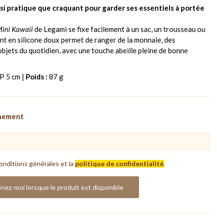
ssi pratique que craquant pour garder ses essentiels à portée
Mini Kawaii
de Legami se fixe facilement à un sac, un trousseau ou
nt en silicone doux permet de ranger de la monnaie, des
objets du quotidien, avec une touche abeille pleine de bonne
P 5 cm |
Poids :
87 g
nnement
onditions générales et la
politique de confidentialité
.
nez-moi lorsque le produit est disponible