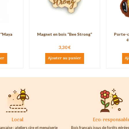
 “Maya
Magnet en bois “Bee Strong”
Porte-c
é
3,30 €
ier
Ajouter au panier
Aj
Local
Eco-responsabl
ançaise : ateliers cire et menuiserie
Bois français issus de forêts géré