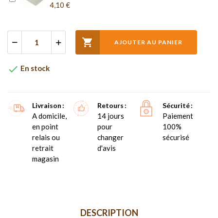
4,10 €

AJOUTER AU PANIER

En stock
Livraison
Retours
Sécurité
A domicile,
14 jours
Paiement
en point
pour
100%
relais ou
changer
sécurisé
retrait
d'avis
magasin
DESCRIPTION