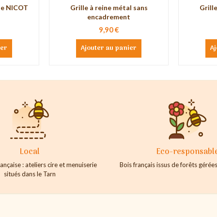
que NICOT
Grille à reine métal sans
Grill
encadrement
9,90 €
ier
Ajouter au panier
Aj
Local
Eco-responsabl
ançaise : ateliers cire et menuiserie
Bois français issus de forêts géré
situés dans le Tarn