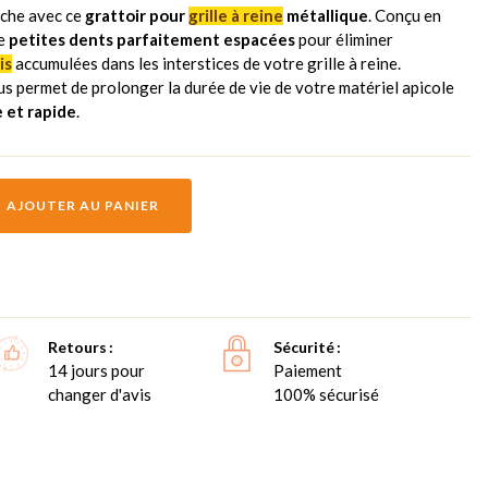
uche avec ce
grattoir pour
grille à reine
métallique
. Conçu en
de
petites dents parfaitement espacées
pour éliminer
is
accumulées dans les interstices de votre grille à reine.
vous permet de prolonger la durée de vie de votre matériel apicole
 et rapide
.
AJOUTER AU PANIER
Retours
Sécurité
14 jours pour
Paiement
changer d'avis
100% sécurisé