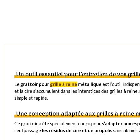
Un outil essentiel pour l’entretien de vos grill
Le
grattoir pour
grille à reine
métallique
est l’outil indisp
et la cire s’accumulent dans les interstices des grilles à rein
simple et rapide.
Une conception adaptée aux grilles à reine m
Ce grattoir a été spécialement conçu pour
s’adapter aux es
seul passage
les résidus de cire et de propolis
sans abîmer v