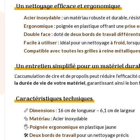
Un nettoyage efficace et ergonomique
Acier inoxydable
: un matériau robuste et durable, résist
Ergonomique
: poignée en plastique offrant une
prise 
Double face
: doté de
deux bords de travail différent
Facile à utiliser
: idéal pour un nettoyage
à froid
, lorsq
Compatible avec toutes les grilles à reine métallique
Un entretien simplifié pour un matériel dura
L’accumulation de cire et de propolis peut réduire l’efficacité 
la durée de vie de votre matériel
, garantissant ainsi le bo
Caractéristiques techniques
📏
Dimensions
: 16 cm de longueur – 6,1 cm de largeur
🔩
Matériau
: Acier inoxydable
🖐
Poignée ergonomique
en plastique jaune
🛠
Deux bords de travail
pour un nettoyage précis