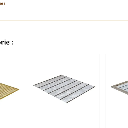
ues
rie :