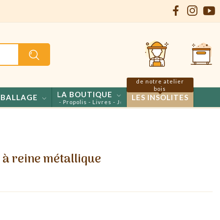
de notre atelier
bois
LA BOUTIQUE
BALLAGE
LES INSOLITES
ls - Confiseries - Propolis - Livres - Jeux
e à reine métallique