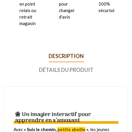
en point
pour
100%
relais ou
changer
sécurisé
retrait
d'avis
magasin
DESCRIPTION
DÉTAILS DU PRODUIT
🌼 Un imagier interactif pour
apprendre en s’amusant
Avec
« Suis le chemin,
petite abeille
»
, les jeunes