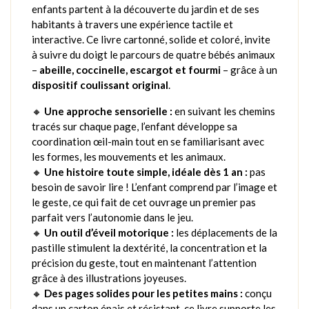
enfants partent à la découverte du jardin et de ses
habitants à travers une expérience tactile et
interactive. Ce livre cartonné, solide et coloré, invite
à suivre du doigt le parcours de quatre bébés animaux
–
abeille, coccinelle, escargot et fourmi
– grâce à un
dispositif coulissant original
.
🔸
Une approche sensorielle :
en suivant les chemins
tracés sur chaque page, l’enfant développe sa
coordination œil-main tout en se familiarisant avec
les formes, les mouvements et les animaux.
🔸
Une histoire toute simple, idéale dès 1 an :
pas
besoin de savoir lire ! L’enfant comprend par l’image et
le geste, ce qui fait de cet ouvrage un premier pas
parfait vers l’autonomie dans le jeu.
🔸
Un outil d’éveil motorique :
les déplacements de la
pastille stimulent la dextérité, la concentration et la
précision du geste, tout en maintenant l’attention
grâce à des illustrations joyeuses.
🔸
Des pages solides pour les petites mains :
conçu
dans un carton épais et résistant, ce livre supporte les