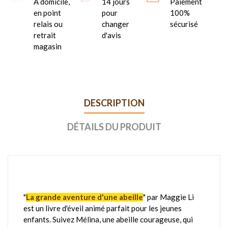
A domicile,
14 jours
Paiement
en point
pour
100%
relais ou
changer
sécurisé
retrait
d'avis
magasin
DESCRIPTION
DÉTAILS DU PRODUIT
"
La grande aventure d'une abeille
" par Maggie Li
est un livre d'éveil animé parfait pour les jeunes
enfants. Suivez Mélina, une abeille courageuse, qui