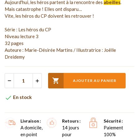
Aujourd'hui, les héros partent à la rencontre des
abeilles
.
Mais catastrophe ! Elles ont disparu…
Vite, les héros du CP doivent les retrouver !
Série : Les héros du CP
Niveau lecture 3
32 pages
Auteure : Marie-Désirée Martins / Illustratrice : Joëlle
Dreidemy

AJOUTER AU PANIER

En stock
Livraison
Retours
Sécurité
A domicile,
14 jours
Paiement
en point
pour
100%