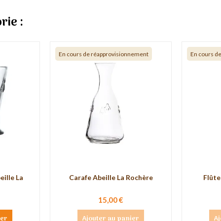
rie :
En cours de réapprovisionnement
En cours d
eille La
Carafe Abeille La Rochère
Flûte
15,00 €
ier
Ajouter au panier
Aj