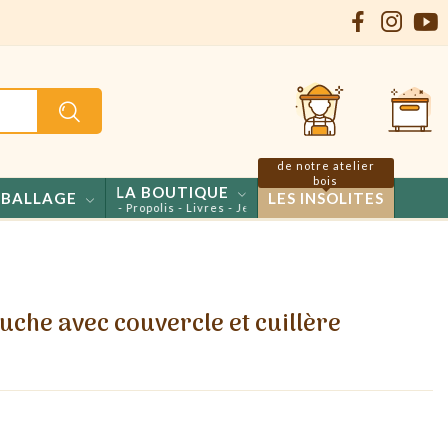
de notre atelier
bois
LA BOUTIQUE
BALLAGE
LES INSOLITES
ls - Confiseries - Propolis - Livres - Jeux
uche avec couvercle et cuillère