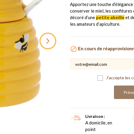
Apportez une touche d’élégance 
conserver le miel, les confiture
décoré d’une
petite abeille
et de
les amateurs d’apiculture.

En cours de réapprovisio
J'accepte les c
Préve
Livraison
A domicile, en
point