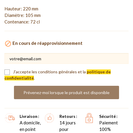
Hauteur: 220 mm
Diamètre: 105 mm
Contenance: 72 cl

En cours de réapprovisionnement
J'accepte les conditions générales et la
politique de
confidentialité
.
Prévenez-moi lorsque le produit est disponible
Livraison
Retours
Sécurité
A domicile,
14 jours
Paiement
en point
pour
100%