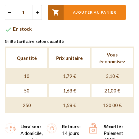

AJOUTER AU PANIER

En stock
Grille tarifaire selon quantité
Vous
Quantité
Prix unitaire
économisez
10
1,79 €
3,10 €
50
1,68 €
21,00 €
250
1,58 €
130,00 €
Livraison
Retours
Sécurité
A domicile,
14 jours
Paiement